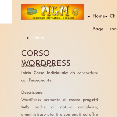
Home
Chi
Page
son
Indietro
CORSO
WORDPRESS
Durata:
20-30 ore
Inizio Corso Individuale:
da concordare
con l'insegnante
Descrizione
WordPress permette di
creare progetti
web
, anche di natura complessa,
amministrare utenti e contenuti ed offre