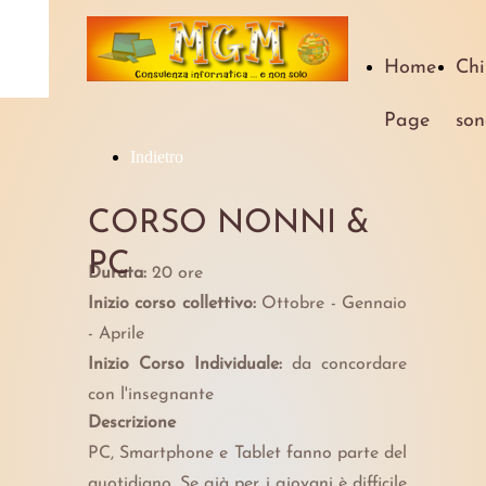
Home
Chi
Page
son
Indietro
CORSO NONNI &
PC
Durata:
20 ore
Inizio corso collettivo:
Ottobre - Gennaio
- Aprile
Inizio Corso Individuale:
da concordare
con l'insegnante
Descrizione
PC, Smartphone e Tablet fanno parte del
quotidiano. Se già per i giovani è difficile