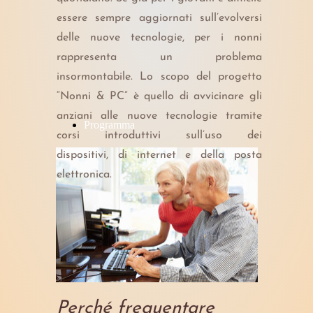
essere sempre aggiornati sull’evolversi
delle nuove tecnologie, per i nonni
rappresenta un problema
insormontabile. Lo scopo del progetto
“Nonni & PC” è quello di avvicinare gli
anziani alle nuove tecnologie tramite
Programma
corsi introduttivi sull’uso dei
dispositivi, di internet e della posta
elettronica.
Perché frequentare